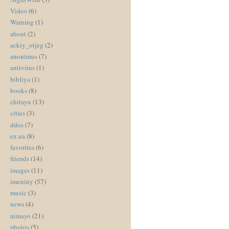
Video
(6)
Warning
(1)
about
(2)
ackiy_otjeg
(2)
anonimus
(7)
antivirus
(1)
bibliya
(1)
books
(8)
chitayu
(13)
cities
(3)
ddos
(7)
ex.ua
(8)
favorites
(6)
friends
(14)
images
(11)
imeniny
(57)
music
(3)
news
(4)
nimayo
(21)
photos
(5)