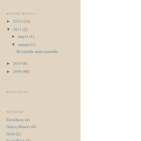
АРХИВ БЛОГА
2012
(13)
►
2011
(2)
▼
марта
(1)
►
января
(1)
▼
Историйа мирозданийа
2010
(6)
►
2009
(95)
►
БЛОГРОЛЛ
ЯРЛЫКИ
ElenDarsy
(4)
GalaxyHunter
(4)
NGO
(1)
NightWish
(3)