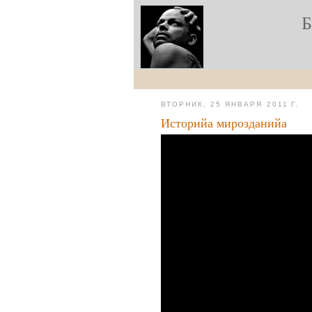
ВТОРНИК, 25 ЯНВАРЯ 2011 Г.
Историйа мирозданийа