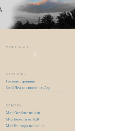
А
МУЗЫКА ДНЯ
СТРАНИЦЫ
Главная страница
Злой Дед как посланец Ада
ССЫЛКИ:
Мой Особняг на li.ru
Моя Берлога на ЖЖ
Моя Контора на mail.ru