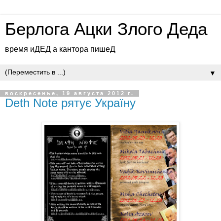
Берлога Ацки Злого Деда
время иДЕД а кантора пишеД
▼
воскресенье, 19 августа 2012 г.
Deth Note рятує Україну