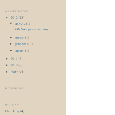
АРХИВ БЛОГА
2012
(13)
▼
августа
(1)
▼
Deth Note рятує Україну
апреля
(1)
►
февраля
(10)
►
января
(1)
►
2011
(2)
►
2010
(6)
►
2009
(95)
►
БЛОГРОЛЛ
ЯРЛЫКИ
ElenDarsy
(4)