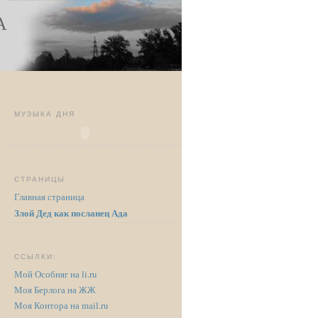
А
МУЗЫКА ДНЯ
СТРАНИЦЫ
Главная страница
Злой Дед как посланец Ада
ССЫЛКИ:
Мой Особняг на li.ru
Моя Берлога на ЖЖ
Моя Контора на mail.ru