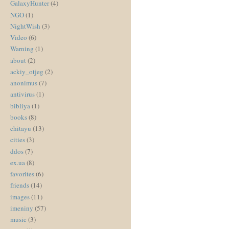
GalaxyHunter
(4)
NGO
(1)
NightWish
(3)
Video
(6)
Warning
(1)
about
(2)
ackiy_otjeg
(2)
anonimus
(7)
antivirus
(1)
bibliya
(1)
books
(8)
chitayu
(13)
cities
(3)
ddos
(7)
ex.ua
(8)
favorites
(6)
friends
(14)
images
(11)
imeniny
(57)
music
(3)