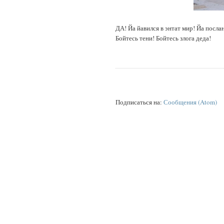
ДА! Йа йавился в энтат мир! Йа посла
Бойтесь тени! Бойтесь злога деда!
Подписаться на:
Сообщения (Atom)