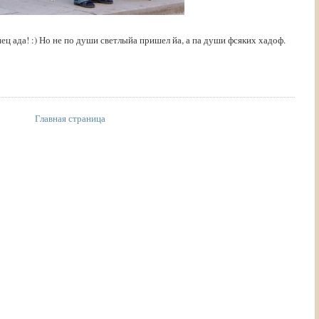
нец ада! :) Но не по души светлыйа пришел йа, а па души фсяких хадоф.
Главная страница