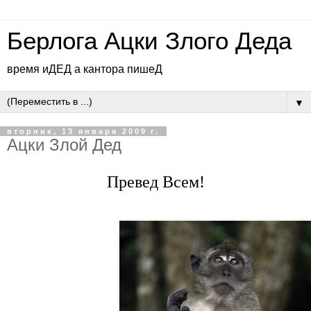
Берлога Ацки Злого Деда
время иДЕД а кантора пишеД
▼
вторник, 13 января 2009 г.
Ацки Злой Дед
Превед Всем!