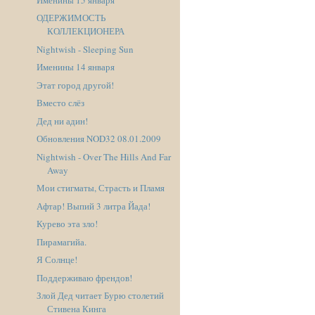
ОДЕРЖИМОСТЬ
КОЛЛЕКЦИОНЕРА
Nightwish - Sleeping Sun
Именины 14 января
Этат город другой!
Вместо слёз
Дед ни адин!
Обновления NOD32 08.01.2009
Nightwish - Over The Hills And Far
Away
Мои стигматы, Страсть и Пламя
Афтар! Выпий 3 литра Йада!
Курево эта зло!
Пирамагийа.
Я Солнце!
Поддерживаю френдов!
Злой Дед читает Бурю столетий
Стивена Кинга