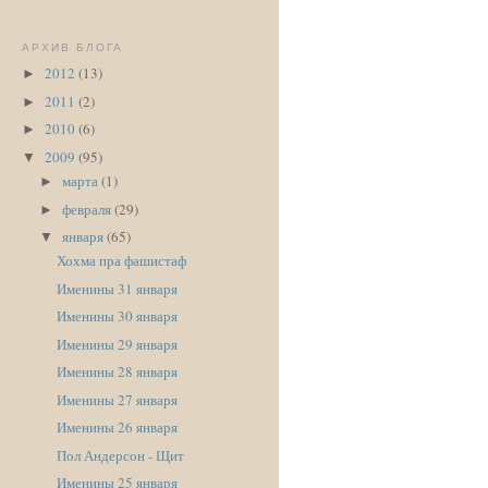
АРХИВ БЛОГА
2012
(13)
►
2011
(2)
►
2010
(6)
►
2009
(95)
▼
марта
(1)
►
февраля
(29)
►
января
(65)
▼
Хохма пра фашистаф
Именины 31 января
Именины 30 января
Именины 29 января
Именины 28 января
Именины 27 января
Именины 26 января
Пол Андерсон - Щит
Именины 25 января