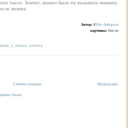
тояло такси. Значит, можно было не вызывать машину
осле звонка.
Автор: ©
Пол Андерсон
картинка:
Gee.ru
PAGE_2
,
PROZA
,
STORYS
Главная страница
Предыдущее
щению (Atom)