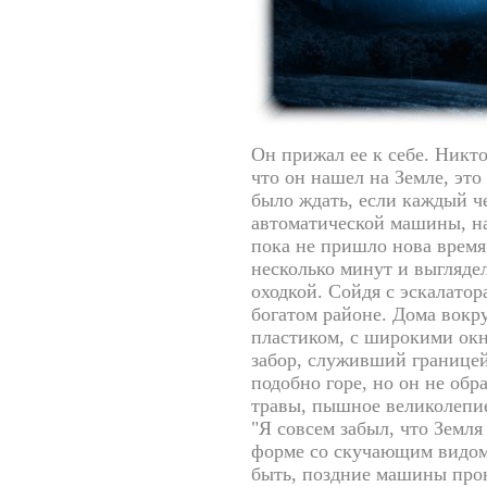
Он прижал ее к себе. Никт
что он нашел
на Земле, это
было ждать, если каждый
че
автоматической машины, н
пока не пришло
нова время
несколько минут и выгляде
оходкой. Сойдя с эскалатор
богатом
районе. Дома вокр
пластиком, с широкими ок
забор, служивший
границей
подобно
горе, но он не обр
травы, пышное великолепи
"Я совсем забыл, что Земля
форме со скучающим видом 
быть, поздние машины про