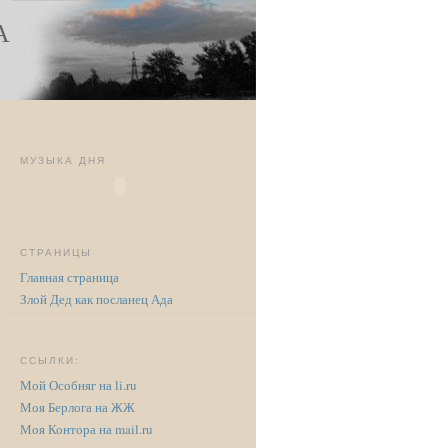
А
МУЗЫКА ДНЯ
СТРАНИЦЫ
Главная страница
Злой Дед как посланец Ада
ССЫЛКИ:
Мой Особняг на li.ru
Моя Берлога на ЖЖ
Моя Контора на mail.ru