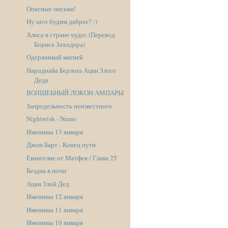
Опасные письма!
Ну што будим дабрее? :)
Алиса в стране чудес (Перевод
Бориса Заходера)
Одержимый магией
Народнайа Берлога Ацки Злого
Деда
ВОЛШЕБНЫЙ ЛОКОН АМПАРЫ
Запредельность неизвестного
Nightwish - Nemo
Именины 13 января
Джон Барт - Конец пути
Евангелие от Матфея / Глава 25
Бездна в ночи
Ацки Злой Дед
Именины 12 января
Именины 11 января
Именины 10 января