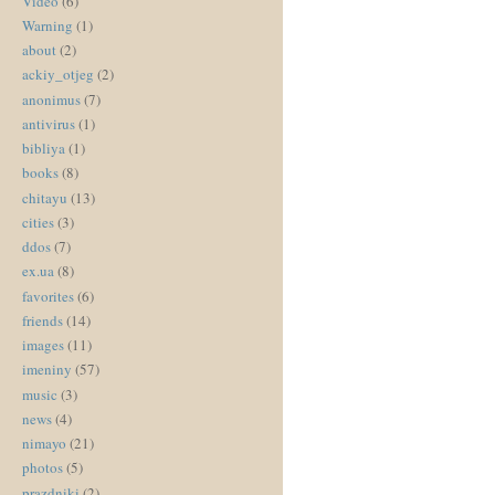
Video
(6)
Warning
(1)
about
(2)
ackiy_otjeg
(2)
anonimus
(7)
antivirus
(1)
bibliya
(1)
books
(8)
chitayu
(13)
cities
(3)
ddos
(7)
ex.ua
(8)
favorites
(6)
friends
(14)
images
(11)
imeniny
(57)
music
(3)
news
(4)
nimayo
(21)
photos
(5)
prazdniki
(2)