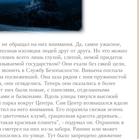
о
не обращал на них внимания. Да, самое
ужасное,
 полная изоляция
людей друг от друга. Но что
можно
ловек всего лишь глухой, слепой, немой
придаток
азываемой
государством? Они ехали без
сякой цели,
 звонить в Службу
Безопасности. Вивьена поспала
ла посвежевшей. Она
шла рядом с ним пружинистой
а, они
огляделись. Теперь они
оказались в более
уг
них были новые, с панелями, отделанными
нами
и балконами. Вдоль улицы
тянулся высокий
 парка вокруг Центра. Сам
Центр возвышался вдали
атил
на него внимания. Его поразила
свежая зелень
е
цветочных клумб, грациозная красота
деревьев...
такая красивая планета", - подумал он. Охранник
в
смотрел на них из-за забора. Ранние или
может
носились по улице. Тут было запрещено движение